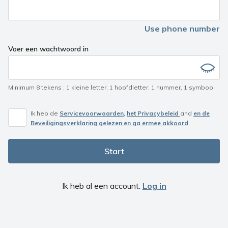
you
are
a
Use phone number
human,
ignore
Voer een wachtwoord in
this
field
Minimum 8 tekens
:
1 kleine letter
,
1 hoofdletter
,
1 nummer
,
1 symbool
Ik heb de
Servicevoorwaarden,
,
het Privacybeleid
and
en de
Beveiligingsverklaring gelezen en ga ermee akkoord
.
Start
Ik heb al een account.
Log in