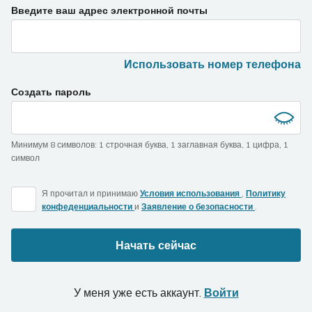
If
Введите ваш адрес электронной почты
you
are
a
Использовать номер телефона
human,
ignore
Создать пароль
this
field
Минимум 8 символов
:
1 строчная буква
,
1 заглавная буква
,
1 цифра
,
1
символ
Я прочитал и принимаю
Условия использования
,
Политику
конфеденциальности
и
Заявление о безопасности
.
Начать сейчас
У меня уже есть аккаунт.
Войти