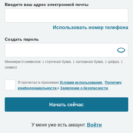
If
Введите ваш адрес электронной почты
you
are
a
Использовать номер телефона
human,
ignore
Создать пароль
this
field
Минимум 8 символов
:
1 строчная буква
,
1 заглавная буква
,
1 цифра
,
1
символ
Я прочитал и принимаю
Условия использования
,
Политику
конфеденциальности
и
Заявление о безопасности
.
Начать сейчас
У меня уже есть аккаунт.
Войти