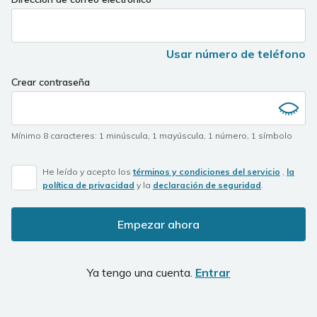
Usar número de teléfono
Crear contraseña
Mínimo 8 caracteres
:
1 minúscula
,
1 mayúscula
,
1 número
,
1 símbolo
He leído y acepto los
términos y condiciones del servicio
,
la
política de privacidad
y la
declaración de seguridad
.
Empezar ahora
Ya tengo una cuenta.
Entrar