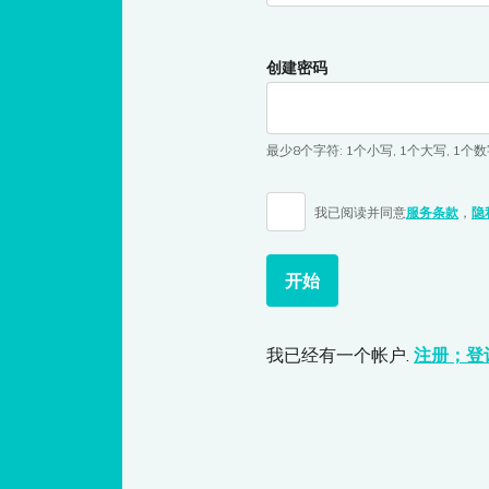
创建密码
最少8个字符
:
1个小写
,
1个大写
,
1个数
我已阅读并同意
服务条款
，
隐
开始
我已经有一个帐户.
注册；登