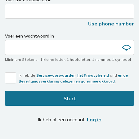
Use phone number
Voer een wachtwoord in
Minimum 8 tekens
:
1 kleine letter
,
1 hoofdletter
,
1 nummer
,
1 symbool
Ik heb de
Servicevoorwaarden,
,
het Privacybeleid
and
en de
Beveiligingsverklaring gelezen en ga ermee akkoord
.
Start
Ik heb al een account.
Log in