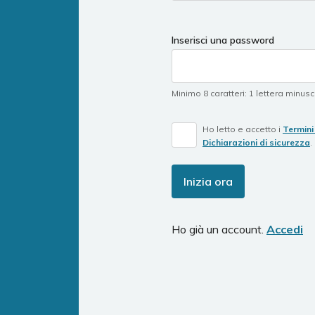
a
human,
ignore
Inserisci una password
this
field
Minimo 8 caratteri
:
1 lettera minus
Ho letto e accetto i
Termini 
Dichiarazioni di sicurezza
.
Inizia ora
Ho già un account.
Accedi