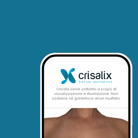
Crisalix serve soltanto a scopo di
visualizzazione e illustrazione. Non
sostiene né garantisce alcun risultato.