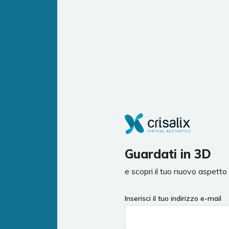
Guardati in 3D
e scopri il tuo nuovo aspett
If
Inserisci il tuo indirizzo e-mail
you
are