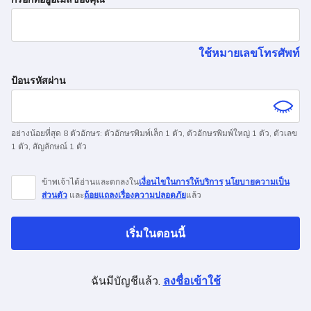
you
are
a
ใช้หมายเลขโทรศัพท์
human,
ignore
ป้อนรหัสผ่าน
this
field
อย่างน้อยที่สุด 8 ตัวอักษร
:
ตัวอักษรพิมพ์เล็ก 1 ตัว
,
ตัวอักษรพิมพ์ใหญ่ 1 ตัว
,
ตัวเลข
1 ตัว
,
สัญลักษณ์ 1 ตัว
ข้าพเจ้าได้อ่านและตกลงใน
เงื่อนไขในการให้บริการ
นโยบายความเป็น
ส่วนตัว
และ
ถ้อยแถลงเรื่องความปลอดภัย
แล้ว
เริ่มในตอนนี้
ฉันมีบัญชีแล้ว.
ลงชื่อเข้าใช้