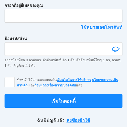
If
กรอกที่อยู่อีเมลของคุณ
you
are
a
ใช้หมายเลขโทรศัพท์
human,
ignore
ป้อนรหัสผ่าน
this
field
อย่างน้อยที่สุด 8 ตัวอักษร
:
ตัวอักษรพิมพ์เล็ก 1 ตัว
,
ตัวอักษรพิมพ์ใหญ่ 1 ตัว
,
ตัวเลข
1 ตัว
,
สัญลักษณ์ 1 ตัว
ข้าพเจ้าได้อ่านและตกลงใน
เงื่อนไขในการให้บริการ
นโยบายความเป็น
ส่วนตัว
และ
ถ้อยแถลงเรื่องความปลอดภัย
แล้ว
เริ่มในตอนนี้
ฉันมีบัญชีแล้ว.
ลงชื่อเข้าใช้