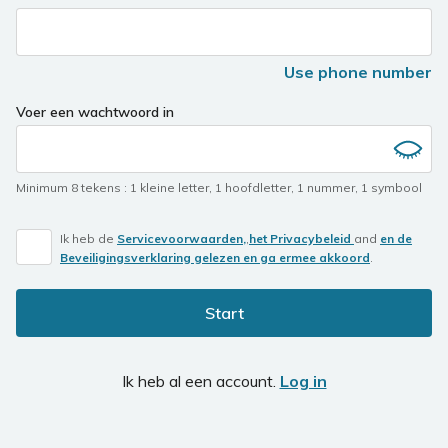
Use phone number
Voer een wachtwoord in
Minimum 8 tekens
:
1 kleine letter
,
1 hoofdletter
,
1 nummer
,
1 symbool
Ik heb de
Servicevoorwaarden,
,
het Privacybeleid
and
en de
Beveiligingsverklaring gelezen en ga ermee akkoord
.
Start
Ik heb al een account.
Log in