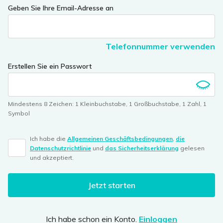
If
Geben Sie Ihre Email-Adresse an
you
are
a
Telefonnummer verwenden
human,
ignore
Erstellen Sie ein Passwort
this
field
Mindestens 8 Zeichen
:
1 Kleinbuchstabe
,
1 Großbuchstabe
,
1 Zahl
,
1
Symbol
Ich habe die
Allgemeinen Geschäftsbedingungen
,
die
Datenschutzrichtlinie
und
das Sicherheitserklärung
gelesen
und akzeptiert.
Jetzt starten
Ich habe schon ein Konto.
Einloggen