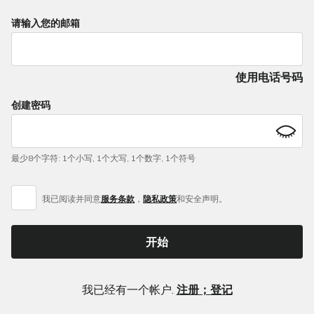
If
请输入您的邮箱
you
are
a
使用电话号码
human,
ignore
创建密码
this
field
最少8个字符
:
1个小写
,
1个大写
,
1个数字
,
1个符号
我已阅读并同意
服务条款
，
隐私政策
和
安全声明。
开始
我已经有一个帐户.
注册；登记