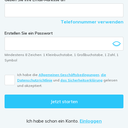
you
are
a
Telefonnummer verwenden
human,
ignore
Erstellen Sie ein Passwort
this
field
Mindestens 8 Zeichen
:
1 Kleinbuchstabe
,
1 Großbuchstabe
,
1 Zahl
,
1
Symbol
Ich habe die
Allgemeinen Geschäftsbedingungen
,
die
Datenschutzrichtlinie
und
das Sicherheitserklärung
gelesen
und akzeptiert.
Jetzt starten
Ich habe schon ein Konto.
Einloggen