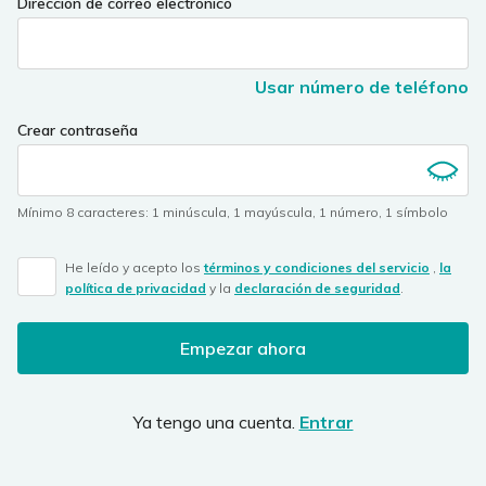
Dirección de correo electrónico
Usar número de teléfono
Crear contraseña
Mínimo 8 caracteres
:
1 minúscula
,
1 mayúscula
,
1 número
,
1 símbolo
He leído y acepto los
términos y condiciones del servicio
,
la
política de privacidad
y la
declaración de seguridad
.
Empezar ahora
Ya tengo una cuenta.
Entrar