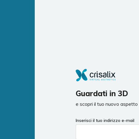
Guardati in 3D
e scopri il tuo nuovo aspetto
If
Inserisci il tuo indirizzo e-mail
you
are