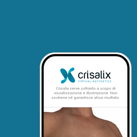
Crisalix serve soltanto a scopo di
visualizzazione e illustrazione. Non
sostiene né garantisce alcun risultato.