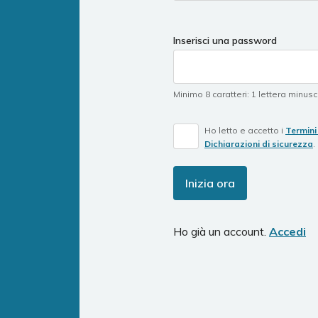
a
human,
ignore
Inserisci una password
this
field
Minimo 8 caratteri
:
1 lettera minus
Ho letto e accetto i
Termini 
Dichiarazioni di sicurezza
.
Inizia ora
Ho già un account.
Accedi