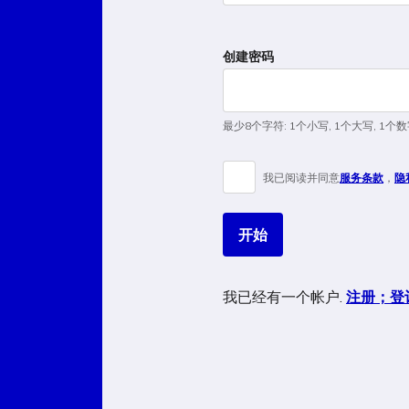
a
human,
ignore
创建密码
this
field
最少8个字符
:
1个小写
,
1个大写
,
1个数
我已阅读并同意
服务条款
，
隐
开始
我已经有一个帐户.
注册；登