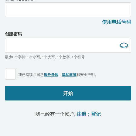
you
are
a
使用电话号码
human,
ignore
创建密码
this
field
最少8个字符
:
1个小写
,
1个大写
,
1个数字
,
1个符号
我已阅读并同意
服务条款
，
隐私政策
和
安全声明。
开始
我已经有一个帐户.
注册；登记