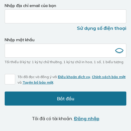
If
Nhập địa chỉ email của bạn
you
are
a
Sử dụng số điện thoại
human,
ignore
Nhập mật khẩu
this
field
Tối thiểu 8 ký tự
:
1 ký tự chữ thường
,
1 ký tự chữ in hoa
,
1 số
,
1 biểu tượng
Tôi đã đọc và đồng ý với
Điều khoản dịch vụ
,
Chính sách bảo mật
và
Tuyên bố bảo mật
.
Bắt đầu
Tôi đã có tài khoản.
Đăng nhập