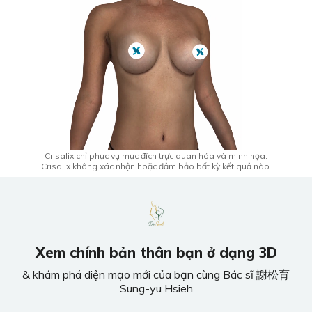
Crisalix chỉ phục vụ mục đích trực quan hóa và minh họa.
Crisalix không xác nhận hoặc đảm bảo bất kỳ kết quả nào.
Xem chính bản thân bạn ở dạng 3D
& khám phá diện mạo mới của bạn cùng Bác sĩ 謝松育
Sung-yu Hsieh