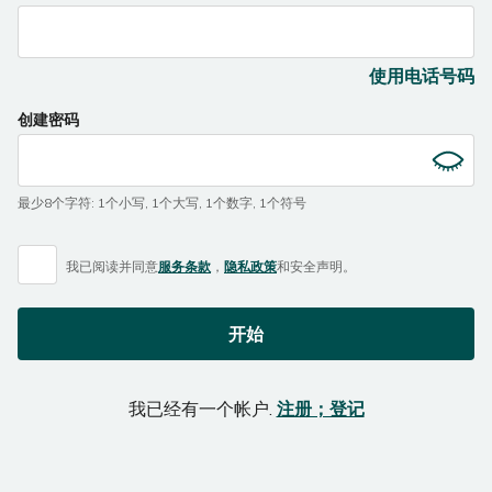
you
are
a
使用电话号码
human,
ignore
创建密码
this
field
最少8个字符
:
1个小写
,
1个大写
,
1个数字
,
1个符号
我已阅读并同意
服务条款
，
隐私政策
和
安全声明。
开始
我已经有一个帐户.
注册；登记