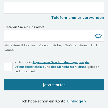
you
are
a
Telefonnummer verwenden
human,
ignore
Erstellen Sie ein Passwort
this
field
Mindestens 8 Zeichen
:
1 Kleinbuchstabe
,
1 Großbuchstabe
,
1 Zahl
,
1
Symbol
Ich habe die
Allgemeinen Geschäftsbedingungen
,
die
Datenschutzrichtlinie
und
das Sicherheitserklärung
gelesen
und akzeptiert.
Jetzt starten
Ich habe schon ein Konto.
Einloggen