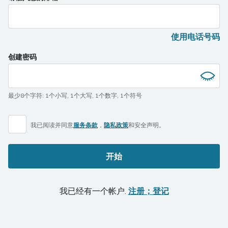
you
are
a
使用电话号码
human,
ignore
创建密码
this
field
最少8个字符
:
1个小写
,
1个大写
,
1个数字
,
1个符号
我已阅读并同意
服务条款
，
隐私政策
和
安全声明。
开始
我已经有一个帐户.
注册；登记