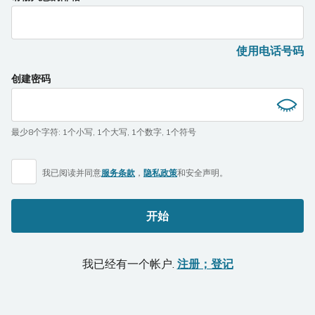
you
are
a
使用电话号码
human,
ignore
创建密码
this
field
最少8个字符
:
1个小写
,
1个大写
,
1个数字
,
1个符号
我已阅读并同意
服务条款
，
隐私政策
和
安全声明。
开始
我已经有一个帐户.
注册；登记