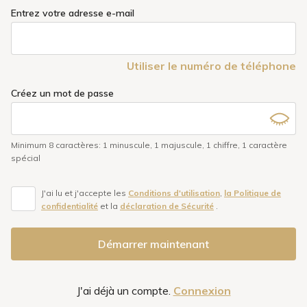
Entrez votre adresse e-mail
Utiliser le numéro de téléphone
Créez un mot de passe
Minimum 8 caractères
:
1 minuscule
,
1 majuscule
,
1 chiffre
,
1 caractère
spécial
J'ai lu et j'accepte les
Conditions d'utilisation
,
la Politique de
confidentialité
et la
déclaration de Sécurité
.
Démarrer maintenant
J'ai déjà un compte.
Connexion