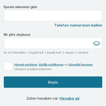
If
Eposta adresinizi girin
you
are
a
Telefon numarasını kullan
human,
ignore
Bir şifre oluşturun
this
field
En az 8 karakter
:
1 küçük harf
,
1 büyük harf
,
1 rakam
,
1 sembol
Hizmet şartlarını
,
Gizlilik politikasını
ve
Güvenlik beyanını
okudum ve kabul ediyorum.
Başla
Zaten hesabım var.
Hesaba gir