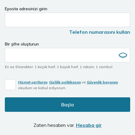
If
Eposta adresinizi girin
you
are
a
Telefon numarasını kullan
human,
ignore
Bir şifre oluşturun
this
field
En az 8 karakter
:
1 küçük harf
,
1 büyük harf
,
1 rakam
,
1 sembol
Hizmet şartlarını
,
Gizlilik politikasını
ve
Güvenlik beyanını
okudum ve kabul ediyorum.
Başla
Zaten hesabım var.
Hesaba gir