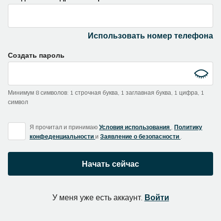
you
are
a
Использовать номер телефона
human,
ignore
Создать пароль
this
field
Минимум 8 символов
:
1 строчная буква
,
1 заглавная буква
,
1 цифра
,
1
символ
Я прочитал и принимаю
Условия использования
,
Политику
конфеденциальности
и
Заявление о безопасности
.
Начать сейчас
У меня уже есть аккаунт.
Войти