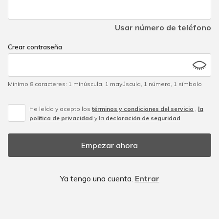
Usar número de teléfono
Crear contraseña
Mínimo 8 caracteres
:
1 minúscula
,
1 mayúscula
,
1 número
,
1 símbolo
He leído y acepto los
términos y condiciones del servicio
,
la
política de privacidad
y la
declaración de seguridad
.
Empezar ahora
Ya tengo una cuenta.
Entrar