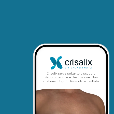
Crisalix serve soltanto a scopo di
visualizzazione e illustrazione. Non
sostiene né garantisce alcun risultato.