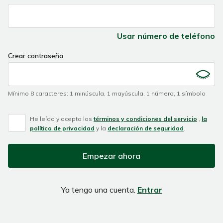
you
are
a
Usar número de teléfono
human,
ignore
Crear contraseña
this
field
Mínimo 8 caracteres
:
1 minúscula
,
1 mayúscula
,
1 número
,
1 símbolo
He leído y acepto los
términos y condiciones del servicio
,
la
política de privacidad
y la
declaración de seguridad
.
Empezar ahora
Ya tengo una cuenta.
Entrar