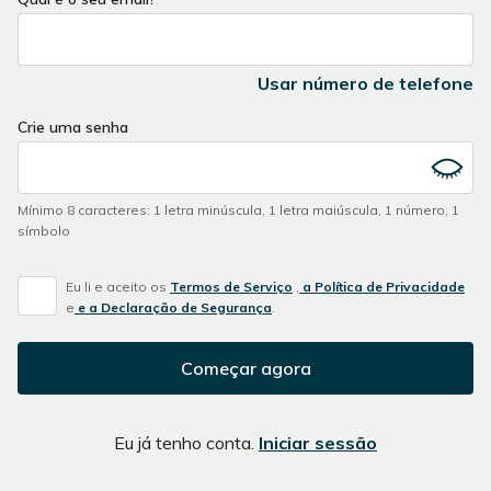
Usar número de telefone
Crie uma senha
Mínimo 8 caracteres
:
1 letra minúscula
,
1 letra maiúscula
,
1 número
,
1
símbolo
Eu li e aceito os
Termos de Serviço
,
a Política de Privacidade
e
e a Declaração de Segurança
.
Começar agora
Eu já tenho conta.
Iniciar sessão