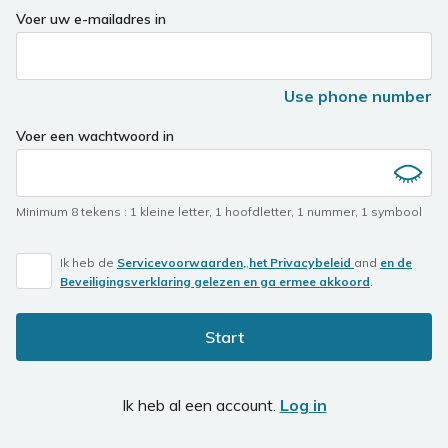
Voer uw e-mailadres in
Use phone number
Voer een wachtwoord in
Minimum 8 tekens
:
1 kleine letter
,
1 hoofdletter
,
1 nummer
,
1 symbool
Ik heb de
Servicevoorwaarden,
,
het Privacybeleid
and
en de
Beveiligingsverklaring gelezen en ga ermee akkoord
.
Start
Ik heb al een account.
Log in