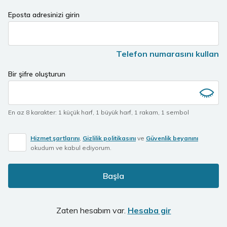
Eposta adresinizi girin
Telefon numarasını kullan
Bir şifre oluşturun
En az 8 karakter
:
1 küçük harf
,
1 büyük harf
,
1 rakam
,
1 sembol
Hizmet şartlarını
,
Gizlilik politikasını
ve
Güvenlik beyanını
okudum ve kabul ediyorum.
Başla
Zaten hesabım var.
Hesaba gir