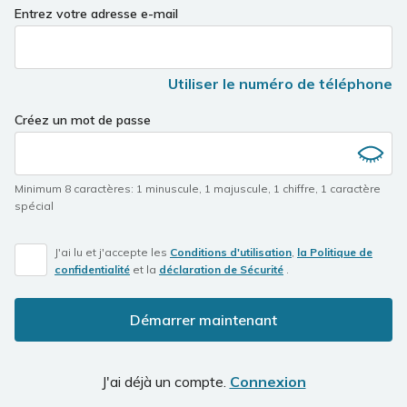
Entrez votre adresse e-mail
Utiliser le numéro de téléphone
Créez un mot de passe
Minimum 8 caractères
:
1 minuscule
,
1 majuscule
,
1 chiffre
,
1 caractère
spécial
J'ai lu et j'accepte les
Conditions d'utilisation
,
la Politique de
confidentialité
et la
déclaration de Sécurité
.
Démarrer maintenant
J'ai déjà un compte.
Connexion