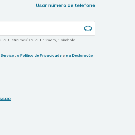
Usar número de telefone
cula
,
1 letra maiúscula
,
1 número
,
1 símbolo
 Serviço
,
a Política de Privacidade
e
e a Declaração
essão