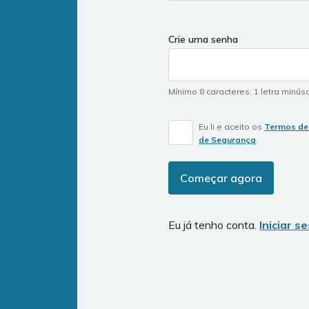
Crie uma senha
Mínimo 8 caracteres
:
1 letra minús
Eu li e aceito os
Termos de
de Segurança
.
Começar agora
Eu já tenho conta.
Iniciar s