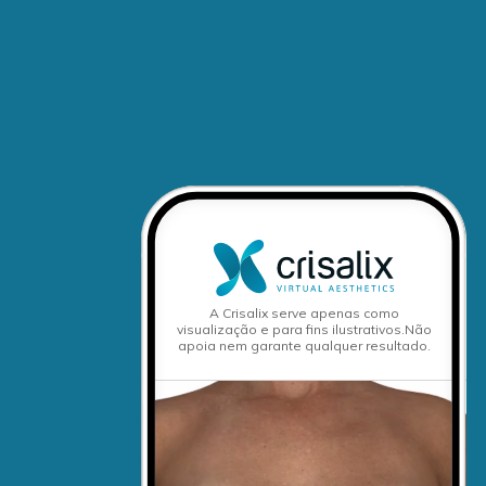
A Crisalix serve apenas como
visualização e para fins ilustrativos.
Não
apoia nem garante qualquer resultado.