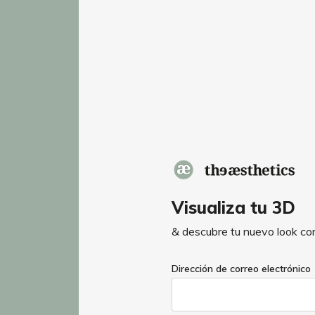
Visualiza tu 3D
& descubre tu nuevo look con
If
Dirección de correo electrónico
you
are