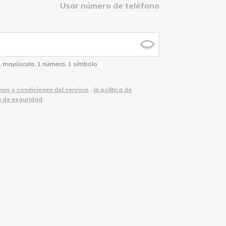
Usar número de teléfono
1 mayúscula
,
1 número
,
1 símbolo
nos y condiciones del servicio
,
la política de
n de seguridad
.