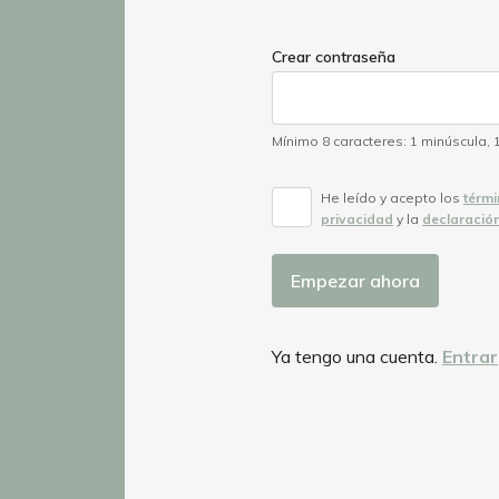
a
human,
ignore
Crear contraseña
this
field
Mínimo 8 caracteres
:
1 minúscula
,
He leído y acepto los
térmi
privacidad
y la
declaració
Empezar ahora
Ya tengo una cuenta.
Entrar