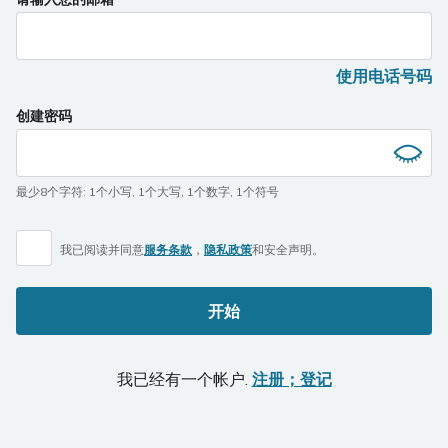
you
are
a
使用电话号码
human,
ignore
创建密码
this
field
最少8个字符
:
1个小写
,
1个大写
,
1个数字
,
1个符号
我已阅读并同意
服务条款
，
隐私政策
和
安全声明。
开始
我已经有一个帐户.
注册；登记