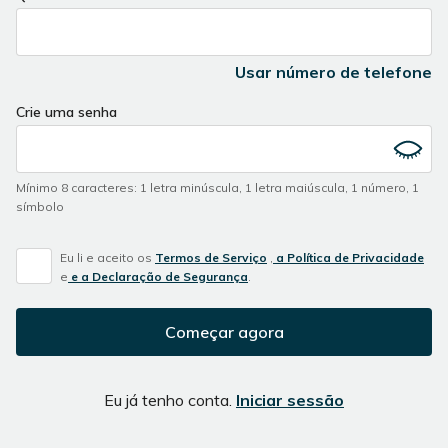
Usar número de telefone
Crie uma senha
Mínimo 8 caracteres
:
1 letra minúscula
,
1 letra maiúscula
,
1 número
,
1
símbolo
Eu li e aceito os
Termos de Serviço
,
a Política de Privacidade
e
e a Declaração de Segurança
.
Começar agora
Eu já tenho conta.
Iniciar sessão