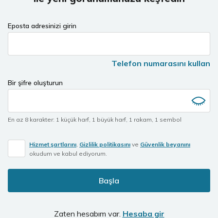
Eposta adresinizi girin
Telefon numarasını kullan
Bir şifre oluşturun
En az 8 karakter
:
1 küçük harf
,
1 büyük harf
,
1 rakam
,
1 sembol
Hizmet şartlarını
,
Gizlilik politikasını
ve
Güvenlik beyanını
okudum ve kabul ediyorum.
Başla
Zaten hesabım var.
Hesaba gir