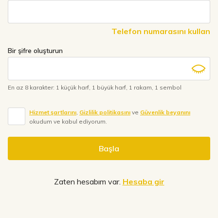
you
are
a
Telefon numarasını kullan
human,
ignore
Bir şifre oluşturun
this
field
En az 8 karakter
:
1 küçük harf
,
1 büyük harf
,
1 rakam
,
1 sembol
Hizmet şartlarını
,
Gizlilik politikasını
ve
Güvenlik beyanını
okudum ve kabul ediyorum.
Başla
Zaten hesabım var.
Hesaba gir