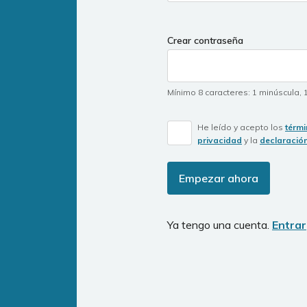
Crear contraseña
Mínimo 8 caracteres
:
1 minúscula
,
He leído y acepto los
térmi
privacidad
y la
declaració
Empezar ahora
Ya tengo una cuenta.
Entrar