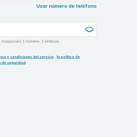
Usar número de teléfono
1 mayúscula
,
1 número
,
1 símbolo
nos y condiciones del servicio
,
la política de
n de seguridad
.